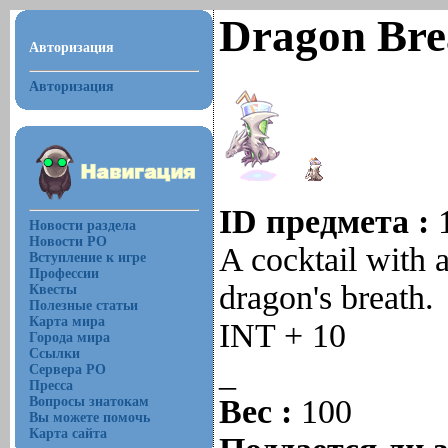
Dragon Bre
Авторизация
Авторизация
ID предмета :
Новости раздела
Новости РО
A cocktail with a
Вступление к игре
Профессии
dragon's breath.
Квесты
Полезные статьи
Карта мира
INT + 10
Города мира
Ссылки
_
Сервера РО
Пресса
Вес :
100
Вопросы знатокам
Вы можете помочь
Карта сайта