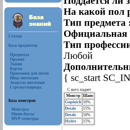
Поддается ли 
На какой пол 
Тип предмета 
Официальная 
Статьи
Тип профессии
База предметов
Любой
Предметы
Оружие
Дополнительны
Эквип
Карты
Приманки для петов
{ sc_start SC_I
Яйца питомцев
Акцессы питомцев
Стрелы/снаряды
С кого падает
Монстр
Шанс
База монстров
Gopinich
10%
Detale
15%
Монстры
Мини-боссы
Detale
10%
MVP-монстры
Hydro
15%