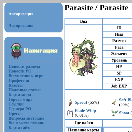
Parasite / Parasite
Авторизация
Вид
Авторизация
ID
Имя
Размер
Раса
Элемент
Уровень
Новости раздела
HP
Новости РО
SP
Вступление к игре
EXP
Профессии
Квесты
Job EXP
Полезные статьи
Карта мира
Города мира
Soft Bl
Sprout
(55%)
Ссылки
(20%)
Сервера РО
Blade Whip
Shoot
(
Пресса
(0,01%)
Вопросы знатокам
Где найти
Вы можете помочь
Карта сайта
Название карты