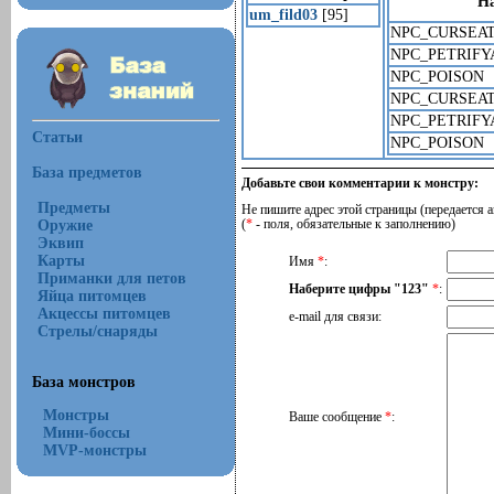
Н
um_fild03
[95]
NPC_CURSEA
NPC_PETRIFY
NPC_POISON
NPC_CURSEA
NPC_PETRIFY
Статьи
NPC_POISON
База предметов
Добавьте свои комментарии к монстру:
Предметы
Не пишите адрес этой страницы (передается а
Оружие
(
*
- поля, обязательные к заполнению)
Эквип
Карты
Имя
*
:
Приманки для петов
Наберите цифры "123"
*
:
Яйца питомцев
Акцессы питомцев
e-mail для связи:
Стрелы/снаряды
База монстров
Монстры
Ваше сообщение
*
:
Мини-боссы
MVP-монстры