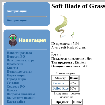
Soft Blade of Gras
Авторизация
Авторизация
ID предмета :
7194
A very soft blade of grass.
_
Новости раздела
Вес :
1
Новости РО
Поддается ли заточке
: Нет
Вступление к игре
Тип предмета :
Etc item
Профессии
Официальная цена :
400
Квесты
Полезные статьи
С кого падает
Карта мира
Монстр
Шанс
Города мира
Ссылки
Parasite
20%
Сервера РО
Boiled Rice
10%
Пресса
Получить предмет
Вопросы знатокам
можно из:
Вы можете помочь
Карта сайта
Предмет
Шанс