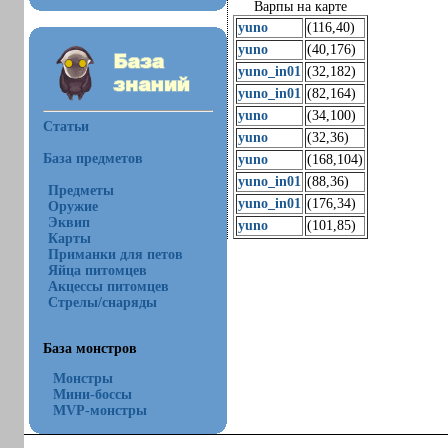
Варпы на карте
yuno
(116,40)
yuno
(40,176)
yuno_in01
(32,182)
yuno_in01
(82,164)
yuno
(34,100)
Статьи
yuno
(32,36)
База предметов
yuno
(168,104)
yuno_in01
(88,36)
Предметы
yuno_in01
(176,34)
Оружие
Эквип
yuno
(101,85)
Карты
Приманки для петов
Яйца питомцев
Акцессы питомцев
Стрелы/снаряды
База монстров
Монстры
Мини-боссы
MVP-монстры