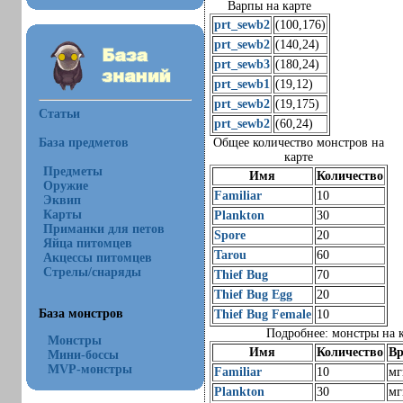
Варпы на карте
prt_sewb2
(100,176)
prt_sewb2
(140,24)
prt_sewb3
(180,24)
prt_sewb1
(19,12)
prt_sewb2
(19,175)
Статьи
prt_sewb2
(60,24)
База предметов
Общее количество монстров на
карте
Предметы
Имя
Количество
Оружие
Familiar
10
Эквип
Карты
Plankton
30
Приманки для петов
Spore
20
Яйца питомцев
Tarou
60
Акцессы питомцев
Стрелы/снаряды
Thief Bug
70
Thief Bug Egg
20
База монстров
Thief Bug Female
10
Подробнее: монстры на 
Монстры
Имя
Количество
Вр
Мини-боссы
MVP-монстры
Familiar
10
мг
Plankton
30
мг