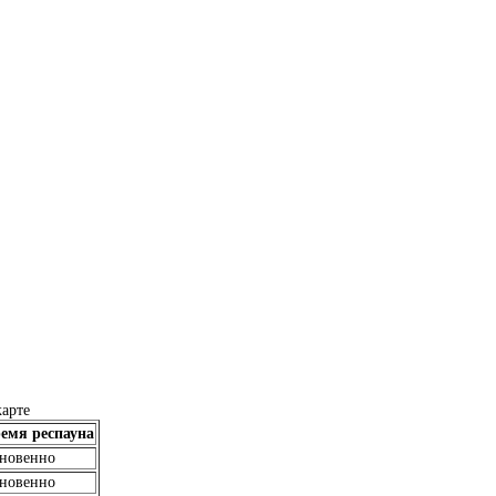
карте
емя респауна
новенно
новенно