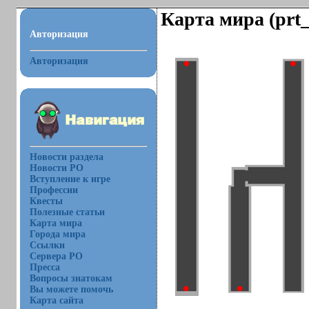
Карта мира (prt
Авторизация
Авторизация
Новости раздела
Новости РО
Вступление к игре
Профессии
Квесты
Полезные статьи
Карта мира
Города мира
Ссылки
Сервера РО
Пресса
Вопросы знатокам
Вы можете помочь
Карта сайта