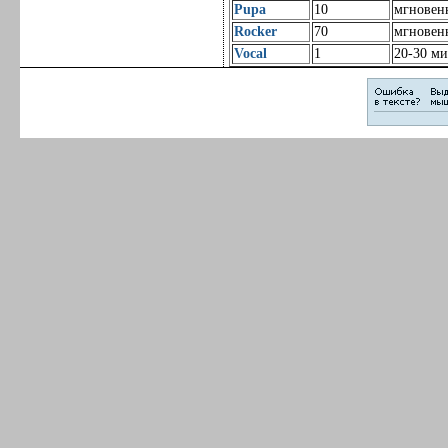
Pupa
10
мгновен
Rocker
70
мгновен
Vocal
1
20-30 ми