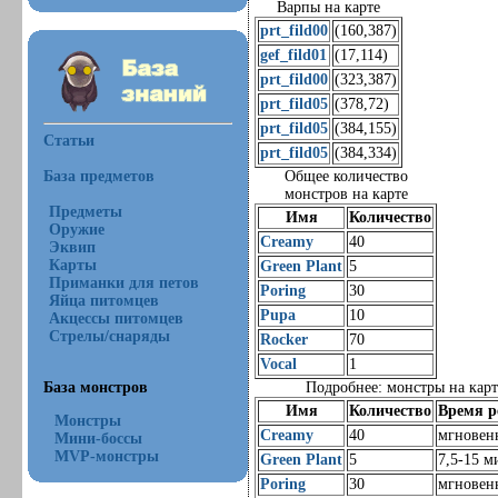
Варпы на карте
prt_fild00
(160,387)
gef_fild01
(17,114)
prt_fild00
(323,387)
prt_fild05
(378,72)
prt_fild05
(384,155)
Статьи
prt_fild05
(384,334)
База предметов
Общее количество
монстров на карте
Предметы
Имя
Количество
Оружие
Creamy
40
Эквип
Карты
Green Plant
5
Приманки для петов
Poring
30
Яйца питомцев
Pupa
10
Акцессы питомцев
Стрелы/снаряды
Rocker
70
Vocal
1
База монстров
Подробнее: монстры на карт
Имя
Количество
Время р
Монстры
Creamy
40
мгновен
Мини-боссы
MVP-монстры
Green Plant
5
7,5-15 м
Poring
30
мгновен