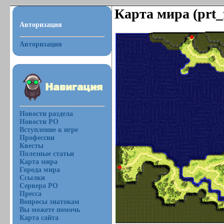
Карта мира (prt_f
Авторизация
Авторизация
Новости раздела
Новости РО
Вступление к игре
Профессии
Квесты
Полезные статьи
Карта мира
Города мира
Ссылки
Сервера РО
Пресса
Вопросы знатокам
Вы можете помочь
Карта сайта