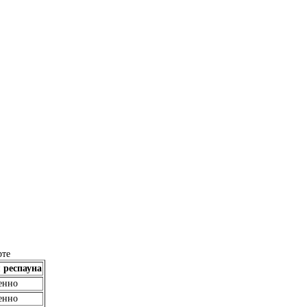
рте
 респауна
енно
енно