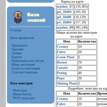
Варпы на карте
mjolnir_07
(159,383)
prt_fild04
(165,18)
gef_fild00
(18,129)
prt_fild04
(317,18)
mjolnir_09
(383,249)
Статьи
Общее количество монстров
на карте
База предметов
Имя
Количество
Предметы
Creamy
10
Оружие
Fabre
20
Эквип
Карты
Green Plant
5
Приманки для петов
Hornet
70
Яйца питомцев
Lunatic
30
Акцессы питомцев
Стрелы/снаряды
Poring
40
Pupa
30
База монстров
Shining Plant
1
Подробнее: монстры на ка
Монстры
Имя
Количество
Время
Мини-боссы
MVP-монстры
Creamy
10
мгнов
Fabre
20
мгнов