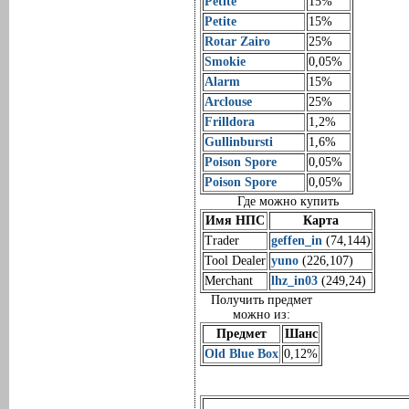
Petite
15%
Petite
15%
Rotar Zairo
25%
Smokie
0,05%
Alarm
15%
Arclouse
25%
Frilldora
1,2%
Gullinbursti
1,6%
Poison Spore
0,05%
Poison Spore
0,05%
Где можно купить
Имя НПС
Карта
Trader
geffen_in
(74,144)
Tool Dealer
yuno
(226,107)
Merchant
lhz_in03
(249,24)
Получить предмет
можно из:
Предмет
Шанс
Old Blue Box
0,12%