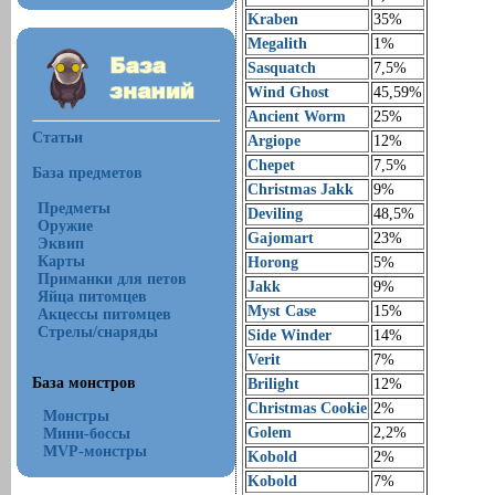
Kraben
35%
Megalith
1%
Sasquatch
7,5%
Wind Ghost
45,59%
Ancient Worm
25%
Статьи
Argiope
12%
Chepet
7,5%
База предметов
Christmas Jakk
9%
Предметы
Deviling
48,5%
Оружие
Gajomart
23%
Эквип
Карты
Horong
5%
Приманки для петов
Jakk
9%
Яйца питомцев
Myst Case
15%
Акцессы питомцев
Стрелы/снаряды
Side Winder
14%
Verit
7%
База монстров
Brilight
12%
Christmas Cookie
2%
Монстры
Golem
2,2%
Мини-боссы
MVP-монстры
Kobold
2%
Kobold
7%