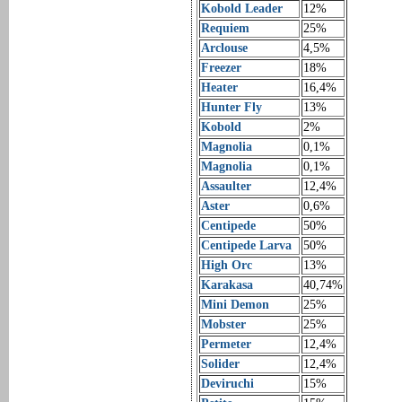
Kobold Leader
12%
Requiem
25%
Arclouse
4,5%
Freezer
18%
Heater
16,4%
Hunter Fly
13%
Kobold
2%
Magnolia
0,1%
Magnolia
0,1%
Assaulter
12,4%
Aster
0,6%
Centipede
50%
Centipede Larva
50%
High Orc
13%
Karakasa
40,74%
Mini Demon
25%
Mobster
25%
Permeter
12,4%
Solider
12,4%
Deviruchi
15%