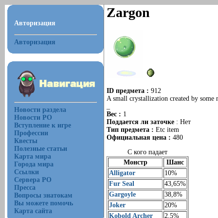
Zargon
Авторизация
Авторизация
ID предмета :
912
A small crystallization created by some 
_
Новости раздела
Вес :
1
Новости РО
Поддается ли заточке
: Нет
Вступление к игре
Тип предмета :
Etc item
Профессии
Официальная цена :
480
Квесты
Полезные статьи
С кого падает
Карта мира
Монстр
Шанс
Города мира
Ссылки
Alligator
10%
Сервера РО
Fur Seal
43,65%
Пресса
Gargoyle
38,8%
Вопросы знатокам
Вы можете помочь
Joker
20%
Карта сайта
Kobold Archer
2,5%