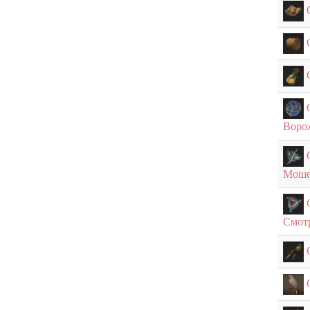
Воро
Моше
Смот