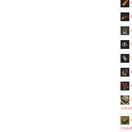
лока
(лок