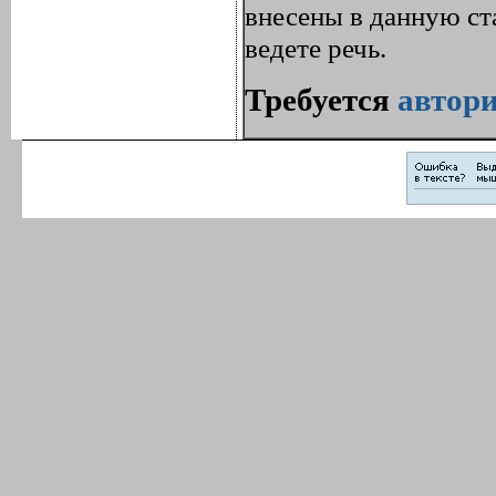
внесены в данную ст
ведете речь.
Требуется
автори