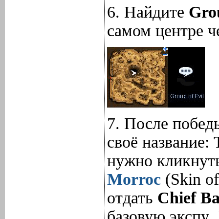
6. Найдите
Grou
самом центре ч
7. После побед
своё название:
нужно кликнуть
Morroc
(Skin of
отдать
Chief Ba
базовую экспу.