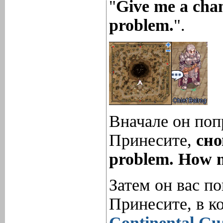
"
Give me a chan
problem.
".
Вначале он поп
Принесите,
сно
problem. How 
Затем он вас по
Принесите, в к
Continental Gu