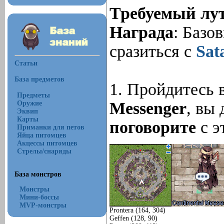
Требуемый лу
Награда
: Базо
сразиться с
Sat
Статьи
База предметов
1. Пройдитесь 
Предметы
Messenger
, вы
Оружие
Эквип
Карты
поговорите
с э
Приманки для петов
Яйца питомцев
Акцессы питомцев
Стрелы/снаряды
База монстров
Монстры
Мини-боссы
MVP-монстры
Prontera (164, 304)
Geffen (128, 90)