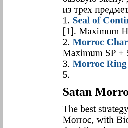
из трех предмет
1.
Seal of Cont
[1]. Maximum HP
2.
Morroc Char
Maximum SP + 5
3.
Morroc Ring
5.
Satan Morr
The best strategy
Morroc, with Bio