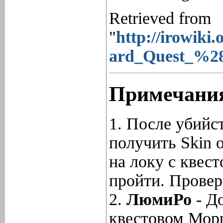
Retrieved from
"
http://irowiki
ard_Quest_%28
Примечани
1. После убийс
получить Skin 
на локу с квес
пройти. Провер
2.
ЛюмиРо
- Д
квестовом Морр