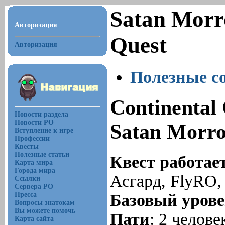
Satan Morr
Авторизация
Quest
Авторизация
Полезные со
Continental 
Новости раздела
Новости РО
Satan Morro
Вступление к игре
Профессии
Квесты
Полезные статьи
Квест работае
Карта мира
Города мира
Асгард, FlyRO,
Ссылки
Сервера РО
Базовый уров
Пресса
Вопросы знатокам
Вы можете помочь
Пати
: 2 челове
Карта сайта