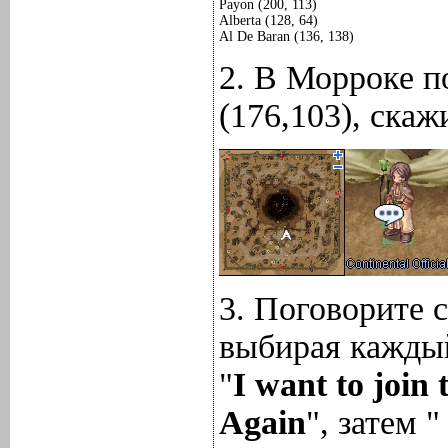
Payon (200, 113)
Alberta (128, 64)
Al De Baran (136, 138)
2. В Морроке п
(176,103), скаж
3. Поговорите 
выбирая кажды
"
I want to join
Again
", затем 