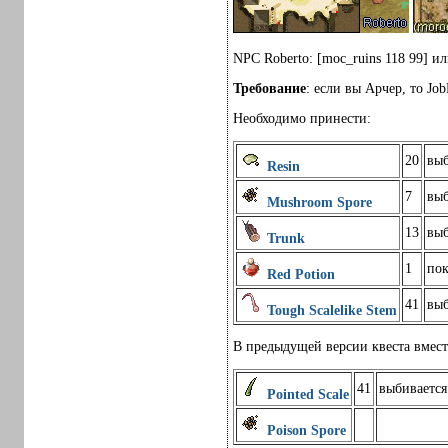
NPC Roberto: [moc_ruins 118 99] ил
Требование
: если вы Арчер, то Jo
Необходимо принести:
20
выб
Resin
7
выб
Mushroom Spore
13
выб
Trunk
1
пок
Red Potion
41
выб
Tough Scalelike Stem
В предыдущей версии квеста вмест
41
выбивается
Pointed Scale
Poison Spore