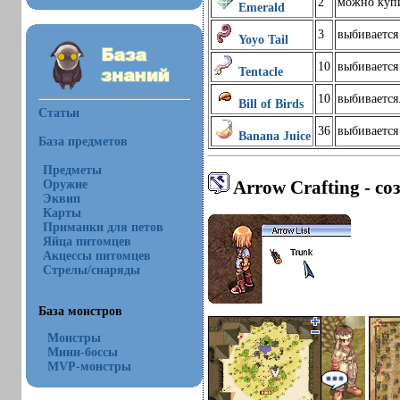
2
можно купи
Emerald
3
выбивается
Yoyo Tail
10
выбивается
Tentacle
10
выбивается
Bill of Birds
Статьи
36
выбивается
Banana Juice
База предметов
Предметы
Arrow Crafting - со
Оружие
Эквип
Карты
Приманки для петов
Яйца питомцев
Акцессы питомцев
Стрелы/снаряды
База монстров
Монстры
Мини-боссы
MVP-монстры