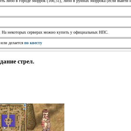
ть либо в городе Моррок (166,51), либо в руинах Моррока (если выйти и
. На некоторых серверах можно купить у официальных НПС.
 или делается
по квесту
здание стрел.