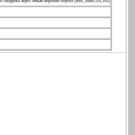
з Моррока через левый верхний портал [moc_ruins,110,105)