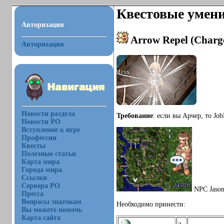
Квестовые умени
Авторизация
Arrow Repel (Charg
Авторизация
Новости раздела
Требование
: если вы Арчер, то Jo
Новости РО
Вступление к игре
Профессии
Квесты
Полезные статьи
Карта мира
Города мира
Ссылки
Сервера РО
NPC Jason 
Пресса
Вопросы знатокам
Необходимо принести:
Вы можете помочь
Карта сайта