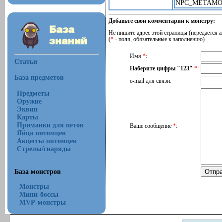
NPC_METAMO
Добавьте свои комментарии к монстру:
Не пишите адрес этой страницы (передается а
(
*
- поля, обязательные к заполнению)
Имя
*
:
Статьи
Наберите цифры "123"
*
:
База предметов
e-mail для связи:
Предметы
Оружие
Эквип
Карты
Приманки для петов
Ваше сообщение
*
:
Яйца питомцев
Акцессы питомцев
Стрелы/снаряды
База монстров
Монстры
Мини-боссы
MVP-монстры