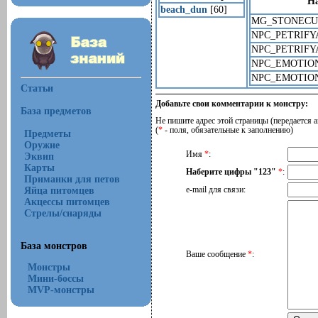
Н
beach_dun
[60]
MG_STONECU
NPC_PETRIFY
NPC_PETRIFY
NPC_EMOTIO
NPC_EMOTIO
Статьи
Добавьте свои комментарии к монстру:
База предметов
Не пишите адрес этой страницы (передается а
(
*
- поля, обязательные к заполнению)
Предметы
Оружие
Имя
*
:
Эквип
Карты
Наберите цифры "123"
*
:
Приманки для петов
Яйца питомцев
e-mail для связи:
Акцессы питомцев
Стрелы/снаряды
База монстров
Ваше сообщение
*
:
Монстры
Мини-боссы
MVP-монстры