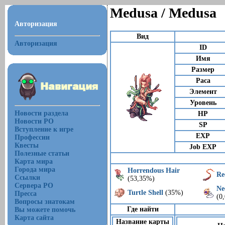
Medusa / Medusa
Авторизация
Вид
Авторизация
ID
Имя
Размер
Раса
Элемент
Уровень
Новости раздела
HP
Новости РО
SP
Вступление к игре
EXP
Профессии
Квесты
Job EXP
Полезные статьи
Карта мира
Города мира
Horrendous Hair
Re
Ссылки
(53,35%)
Сервера РО
Ne
Turtle Shell
(35%)
Пресса
(0
Вопросы знатокам
Где найти
Вы можете помочь
Карта сайта
Название карты