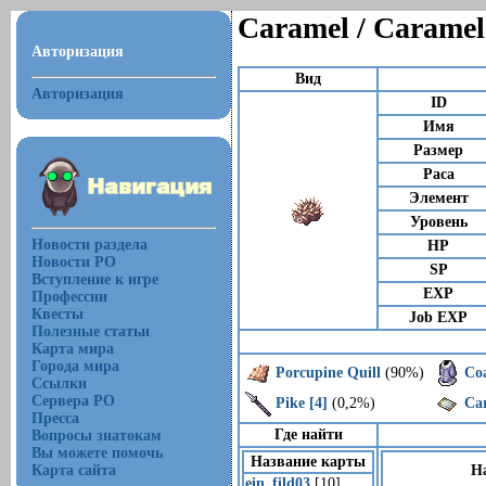
Caramel / Caramel
Авторизация
Вид
Авторизация
ID
Имя
Размер
Раса
Элемент
Уровень
Новости раздела
HP
Новости РО
SP
Вступление к игре
EXP
Профессии
Квесты
Job EXP
Полезные статьи
Карта мира
Города мира
Porcupine Quill
(90%)
Coa
Ссылки
Сервера РО
Pike [4]
(0,2%)
Ca
Пресса
Где найти
Вопросы знатокам
Вы можете помочь
Название карты
Карта сайта
Н
ein_fild03
[10]