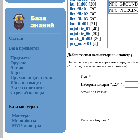
hu_fild06
[20]
NPC_GROUND
lhz_fild01
[20]
NPC_PIERCIN
lhz_fild02
[30]
lhz_fild03
[20]
lou_fild01
[21]
mjolnir_01
[40]
mjolnir_06
[30]
Статьи
mosk_fild02
[20]
prt_maze01
[5]
База предметов
Добавьте свои комментарии к монстру:
Предметы
Не пишите адрес этой страницы (передается а
Оружие
(
*
- поля, обязательные к заполнению)
Эквип
Карты
Имя
*
:
Приманки для петов
Яйца питомцев
Наберите цифры "123"
*
:
Акцессы питомцев
Стрелы/снаряды
e-mail для связи:
База монстров
Монстры
Ваше сообщение
*
:
Мини-боссы
MVP-монстры