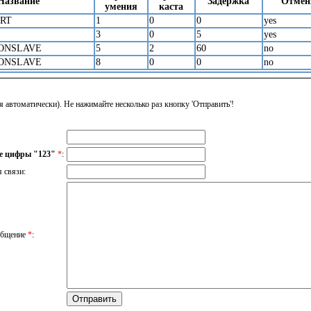
Название
Задержка
Отмен
умения
каста
RT
1
0
0
yes
3
0
5
yes
ONSLAVE
5
2
60
no
ONSLAVE
8
0
0
no
я автоматически). Не нажимайте несколько раз кнопку 'Отправить'!
е цифры "123"
*
:
я связи:
общение
*
: