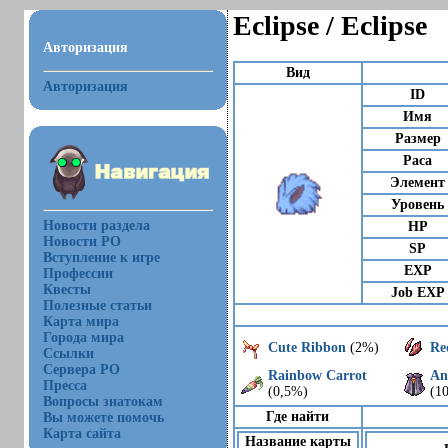
Eclipse / Eclipse
Авторизация
Вид
Авторизация
ID
Имя
Размер
Раса
Элемент
Уровень
Новости раздела
HP
Новости РО
SP
Вступление к игре
EXP
Профессии
Квесты
Job EXP
Полезные статьи
Карта мира
Города мира
Cute Ribbon
(2%)
Re
Ссылки
Сервера РО
Rainbow Carrot
Ang
Пресса
(0,5%)
(1
Вопросы знатокам
Где найти
Вы можете помочь
Карта сайта
Название карты