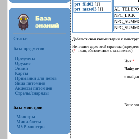
prt_fild02
[1]
prt_maze03
[1]
AL_TELEPO
NPC_LICK
NPC_SUMM
NPC_SUMM
Статьи
Добавьте свои комментарии к монстру:
Не пишите адрес этой страницы (передаетс
База предметов
(
*
- поля, обязательные к заполнению)
Предметы
Имя
*
:
Оружие
Эквип
Наберит
Карты
e-mail дл
Приманки для петов
Яйца питомцев
Акцессы питомцев
Стрелы/снаряды
Ваше со
База монстров
Монстры
Мини-боссы
MVP-монстры