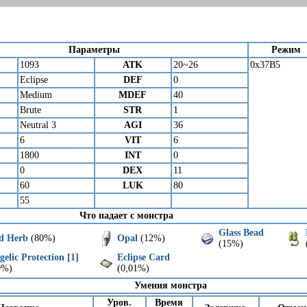
Параметры
Режим
1093
ATK
20~26
0x37B5
Eclipse
DEF
0
Medium
MDEF
40
Brute
STR
1
Neutral 3
AGI
36
6
VIT
6
1800
INT
0
0
DEX
11
60
LUK
80
55
Что падает с монстра
Glass Bead
d Herb
(80%)
Opal
(12%)
(15%)
elic Protection [1]
Eclipse Card
0%)
(0,01%)
Умения монстра
Уров.
Время