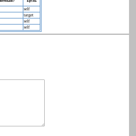
яемый?
Цель
self
target
self
self