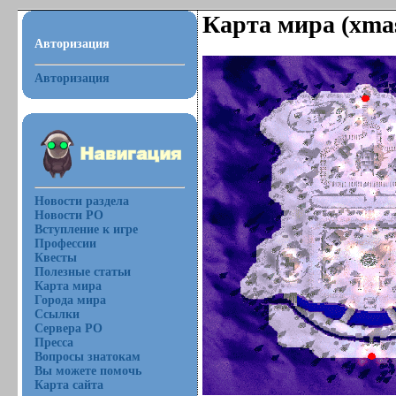
Карта мира (xma
Авторизация
Авторизация
Новости раздела
Новости РО
Вступление к игре
Профессии
Квесты
Полезные статьи
Карта мира
Города мира
Ссылки
Сервера РО
Пресса
Вопросы знатокам
Вы можете помочь
Карта сайта