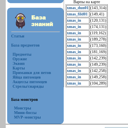
Варпы на карте
xmas_dun01
(143,314)
xmas_fild01
(149,41)
xmas_in
(120,131)
xmas_in
(174,131)
xmas_in
(119,162)
Статьи
xmas_in
(189,278)
База предметов
xmas_in
(173,160)
xmas_in
(181,169)
Предметы
xmas_in
(142,239)
Оружие
Эквип
xmas_in
(149,239)
Карты
xmas_in
(142,258)
Приманки для петов
xmas_in
(149,258)
Яйца питомцев
Акцессы питомцев
xmas_in
(104,289)
Стрелы/снаряды
База монстров
Монстры
Мини-боссы
MVP-монстры