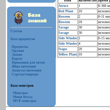
Имя
Количество
Время 
Atroce
1
0-360 м
Red Plant
10
мгнове
Roween
2
0-11 ми
Roween
18
мгнове
Savage
30
мгнове
Статьи
Savage
30
мгнове
Side Winder
1
0-15 ми
База предметов
Side Winder
4
мгнове
Предметы
Stapo
20
мгнове
Оружие
Yellow Plant
10
мгнове
Эквип
Карты
Приманки для петов
Яйца питомцев
Акцессы питомцев
Стрелы/снаряды
База монстров
Монстры
Мини-боссы
MVP-монстры