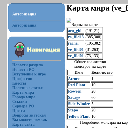
Карта мира (ve_f
Авторизация
Варпы на карте
Авторизация
aru_gld
(191,21)
ra_fild13
(385,308)
rachel
(195,382)
ve_fild01
(31,263)
ve_fild01
(73,133)
Общее количество
Новости раздела
монстров на карте
Новости РО
Имя
Количество
Вступление к игре
Профессии
Atroce
1
Квесты
Red Plant
10
Полезные статьи
Roween
20
Карта мира
Города мира
Savage
60
Ссылки
Side Winder
5
Сервера РО
Stapo
20
Пресса
Вопросы знатокам
Yellow Plant
10
Вы можете помочь
Подробнее: монстры на кар
Карта сайта