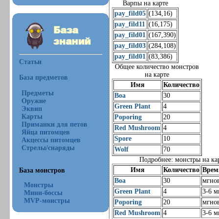
Варпы на карте
pay_fild05
(134,16)
pay_fild11
(16,175)
pay_fild01
(167,390)
pay_fild03
(284,108)
pay_fild01
(83,386)
Статьи
Общее количество монстров
на карте
База предметов
Имя
Количество
Предметы
Boa
30
Оружие
Green Plant
4
Эквип
Карты
Poporing
20
Приманки для петов
Red Mushroom
4
Яйца питомцев
Spore
10
Акцессы питомцев
Стрелы/снаряды
Wolf
70
Подробнее: монстры на ка
Имя
Количество
Врем
База монстров
Boa
30
мгно
Монстры
Green Plant
4
3-6 м
Мини-боссы
MVP-монстры
Poporing
20
мгно
Red Mushroom
4
3-6 м