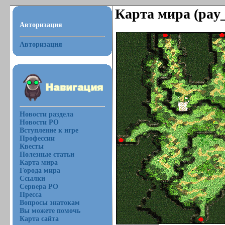
Карта мира (pay_
Авторизация
Авторизация
Новости раздела
Новости РО
Вступление к игре
Профессии
Квесты
Полезные статьи
Карта мира
Города мира
Ссылки
Сервера РО
Пресса
Вопросы знатокам
Вы можете помочь
Карта сайта