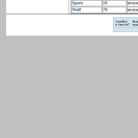
Spore
10
мгно
Wolf
70
мгно