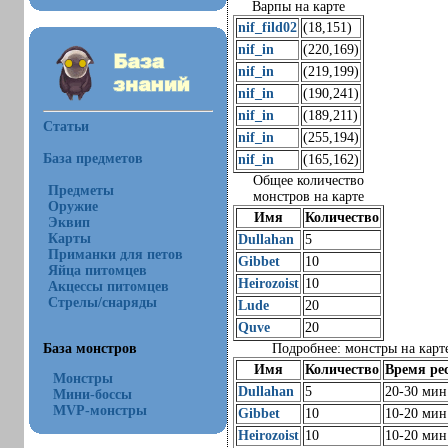
Варпы на карте
nif_fild02
(18,151)
nif_in
(220,169)
nif_in
(219,199)
nif_in
(190,241)
nif_in
(189,211)
Статьи
nif_in
(255,194)
База предметов
nif_in
(165,162)
Общее количество
Предметы
монстров на карте
Оружие
Имя
Количество
Эквип
Карты
Dullahan
5
Приманки для петов
Gibbet
10
Яйца питомцев
Heirozoist
10
Акцессы питомцев
Стрелы/снаряды
Lude
20
Quve
20
База монстров
Подробнее: монстры на карт
Имя
Количество
Время ре
Монстры
Dullahan
5
20-30 мин
Мини-боссы
MVP-монстры
Gibbet
10
10-20 мин
Heirozoist
10
10-20 мин