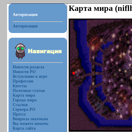
Карта мира (nifl
Авторизация
Авторизация
Новости раздела
Новости РО
Вступление к игре
Профессии
Квесты
Полезные статьи
Карта мира
Города мира
Ссылки
Сервера РО
Пресса
Вопросы знатокам
Вы можете помочь
Карта сайта