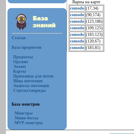
Варпы на карте
comodo
(17,34)
comodo
(90,174)
comodo
(123,186)
comodo
(109,125)
comodo
(183,123)
Статьи
comodo
(120,67)
База предметов
comodo
(183,81)
Предметы
Оружие
Эквип
Карты
Приманки для петов
Яйца питомцев
Акцессы питомцев
Стрелы/снаряды
База монстров
Монстры
Мини-боссы
MVP-монстры