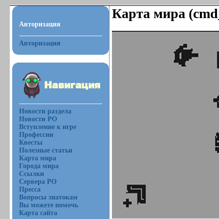
Карта мира (cmd
Авторизация
Авторизация
Новости раздела
Новости РО
Вступление к игре
Профессии
Квесты
Полезные статьи
Карта мира
Города мира
Ссылки
Сервера РО
Пресса
Вопросы знатокам
Вы можете помочь
Карта сайта