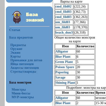
Варпы на карте
cmd_fild02
(222,24)
cmd_fild03
(362,73)
cmd_fild03
(362,263)
um_fild03
(77,366)
um_fild03
(178,370)
Статьи
beach_dun3
(26,318)
База предметов
Общее количество монстров
на карте
Предметы
Имя
Количество
Оружие
Alligator
60
Эквип
Карты
Blue Plant
6
Приманки для петов
Green Plant
5
Яйца питомцев
Poison Spore
20
Акцессы питомцев
Стрелы/снаряды
Poporing
30
Savage
30
База монстров
Shining Plant
1
Подробнее: монстры на кар
Монстры
Имя
Количество
Время 
Мини-боссы
MVP-монстры
Alligator
60
мгнов
Blue Plant
2
15-30 