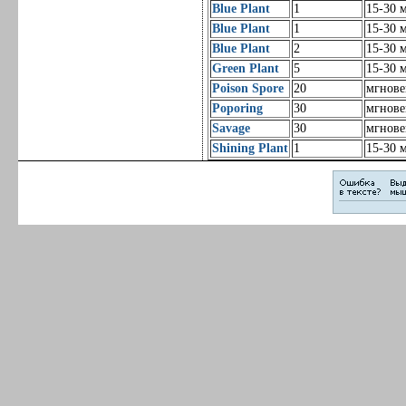
Blue Plant
1
15-30 
Blue Plant
1
15-30 
Blue Plant
2
15-30 
Green Plant
5
15-30 
Poison Spore
20
мгнов
Poporing
30
мгнов
Savage
30
мгнов
Shining Plant
1
15-30 