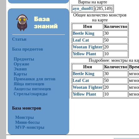
Варпы на карте
ayo_dun01
(285,149)
Общее количество монстров
на карте
Имя
Количество
Beetle King
30
Статьи
Leaf Cat
50
Wootan Fighter
20
База предметов
Yellow Plant
10
Предметы
Подробнее: монстры на ка
Оружие
Имя
Количество
Врем
Эквип
Beetle King
30
мгно
Карты
Приманки для петов
Leaf Cat
50
мгно
Яйца питомцев
Wootan Fighter
20
мгно
Акцессы питомцев
Стрелы/снаряды
Yellow Plant
10
мгно
База монстров
Монстры
Мини-боссы
MVP-монстры