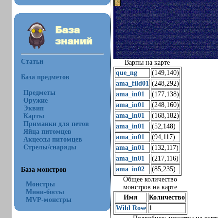
Статьи
Варпы на карте
que_ng
(149,140)
База предметов
ama_fild01
(248,292)
Предметы
ama_in01
(177,138)
Оружие
ama_in01
(248,160)
Эквип
ama_in01
(168,182)
Карты
Приманки для петов
ama_in01
(52,148)
Яйца питомцев
ama_in01
(94,117)
Акцессы питомцев
Стрелы/снаряды
ama_in01
(132,117)
ama_in01
(217,116)
ama_in02
(85,235)
База монстров
Общее количество
Монстры
монстров на карте
Мини-боссы
Имя
Количество
MVP-монстры
Wild Rose
1