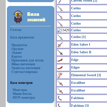
Curved Sword [2]
Cutlus
Cutlus
Cutlus
Статьи
Cutlus
Cutlus [1]
База предметов
Eden Sabre I
Предметы
Оружие
Eden Sabre II
Эквип
Карты
Edge
Приманки для петов
Яйца питомцев
Edger
Акцессы питомцев
Стрелы/снаряды
Elemental Sword [3]
База монстров
Excalibur
Монстры
Excalibur
Мини-боссы
MVP-монстры
Falchion
Falchion [3]