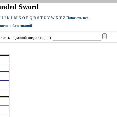
anded Sword
H
I
J
K
L
M
N
O
P
Q
R
S
T
U
V
W
X
Y
Z
Показать всё
щиеся к базе знаний
.
 только в данной подкатегории):