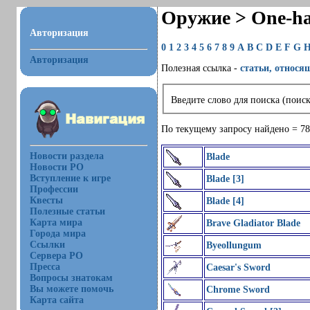
Оружие > One-h
Авторизация
0
1
2
3
4
5
6
7
8
9
A
B
C
D
E
F
G
Авторизация
Полезная ссылка -
статьи, относя
Введите слово для поиска (поиск
По текущему запросу найдено = 78
Новости раздела
Blade
Новости РО
Вступление к игре
Blade [3]
Профессии
Квесты
Blade [4]
Полезные статьи
Карта мира
Brave Gladiator Blade
Города мира
Ссылки
Byeollungum
Сервера РО
Пресса
Caesar's Sword
Вопросы знатокам
Вы можете помочь
Chrome Sword
Карта сайта