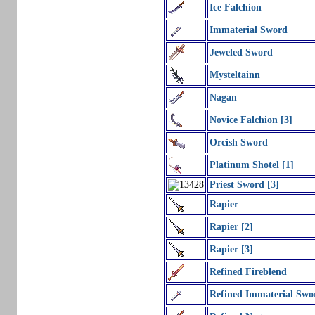
Ice Falchion
Immaterial Sword
Jeweled Sword
Mysteltainn
Nagan
Novice Falchion [3]
Orcish Sword
Platinum Shotel [1]
Priest Sword [3]
Rapier
Rapier [2]
Rapier [3]
Refined Fireblend
Refined Immaterial Swo