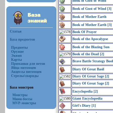
Book of Gust of Wind
Book of Gust of Wind [3]
Book of Mother Earth
Book of Mother Earth [3]
Статьи
Book Of Prayer
Book of the Apocalypse
База предметов
Book of the Blazing Sun
Предметы
Оружие
Book of the Dead [2]
Эквип
Карты
Brave Battle Strategy Boo
Приманки для петов
Яйца питомцев
Diary Of Great Basil
Акцессы питомцев
Стрелы/снаряды
Diary Of Great Sage [2]
Diary Of Great Sage [2]
База монстров
Encyclopedia [2]
Монстры
Giant Encyclopedia
Мини-боссы
MVP-монстры
Girl's Diary [1]