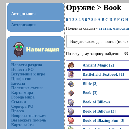
Оружие > Book
Авторизация
0
1
2
3
4
5
6
7
8
9
A
B
C
D
E
F
G
H
Авторизация
Полезная ссылка -
статьи, относящ
Введите слово для поиска (поиск
По текущему запросу найдено = 33
Новости раздела
Ancient Magic [2]
Новости РО
Вступление к игре
Battlefield Textbook [1]
Профессии
Квесты
Bible [2]
Полезные статьи
Карта мира
Book [3]
Города мира
Ссылки
Book of Billows
Сервера РО
Пресса
Book of Billows [3]
Вопросы знатокам
Вы можете помочь
Book of Blazing Sun [3]
Карта сайта