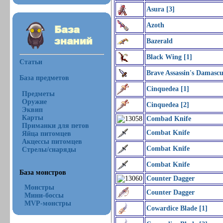
Asura [3]
Azoth
Bazerald
Black Wing [1]
Статьи
Brave Assassin's Damascu
База предметов
Cinquedea [1]
Предметы
Оружие
Cinquedea [2]
Эквип
Карты
Combad Knife
Приманки для петов
Combat Knife
Яйца питомцев
Акцессы питомцев
Combat Knife
Стрелы/снаряды
Combat Knife
База монстров
Counter Dagger
Монстры
Counter Dagger
Мини-боссы
MVP-монстры
Cowardice Blade [1]