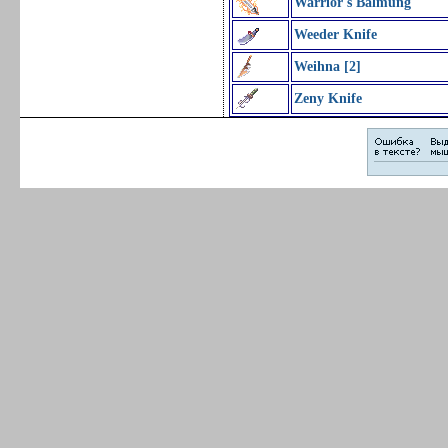
Warrior's Balmung
Weeder Knife
Weihna [2]
Zeny Knife