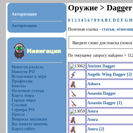
Оружие > Dagger
Авторизация
0
1
2
3
4
5
6
7
8
9
A
B
C
D
E
F
G
H
Авторизация
Полезная ссылка -
статьи, относящ
Введите слово для поиска (поиск
По текущему запросу найдено = 11
Ancient Dagger
Новости раздела
Новости РО
Angelic Wing Dagger [2]
Вступление к игре
Профессии
Ashura
Квесты
Полезные статьи
Assassin Dagger
Карта мира
Города мира
Assassin Dagger [1]
Ссылки
Сервера РО
Asura
Пресса
Вопросы знатокам
Asura
Вы можете помочь
Карта сайта
Asura [2]