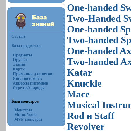
One-handed S
Two-Handed S
One-handed Sp
Статьи
Two-handed Sp
База предметов
One-handed A
Предметы
Two-handed A
Оружие
Эквип
Карты
Katar
Приманки для петов
Яйца питомцев
Knuckle
Акцессы питомцев
Стрелы/снаряды
Mace
База монстров
Musical Instru
Монстры
Rod и Staff
Мини-боссы
MVP-монстры
Revolver