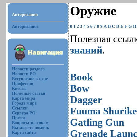
Оружие
Авторизация
Авторизация
0
1
2
3
4
5
6
7
8
9
A
B
C
D
E
F
G
H
Полезная ссыл
знаний
.
Новости раздела
Новости РО
Book
Вступление к игре
Профессии
Bow
Квесты
Полезные статьи
Dagger
Карта мира
Города мира
Fuuma Shurik
Ссылки
Сервера РО
Пресса
Gatling Gun
Вопросы знатокам
Вы можете помочь
Grenade Launc
Карта сайта