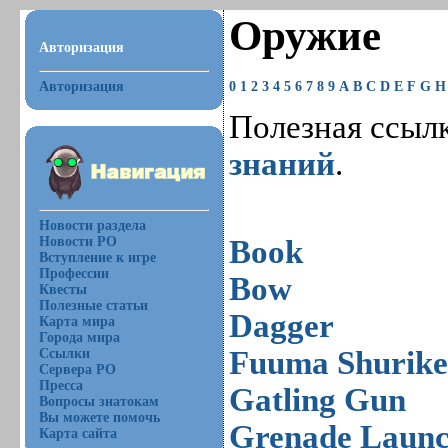
Оружие
Авторизация
Авторизация
0
1
2
3
4
5
6
7
8
9
A
B
C
D
E
F
G
H
Полезная ссыл
знаний
.
Новости раздела
Новости РО
Book
Вступление к игре
Профессии
Bow
Квесты
Полезные статьи
Dagger
Карта мира
Города мира
Fuuma Shurik
Ссылки
Сервера РО
Пресса
Gatling Gun
Вопросы знатокам
Вы можете помочь
Grenade Launc
Карта сайта