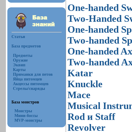
One-handed S
Two-Handed S
One-handed Sp
Статьи
Two-handed Sp
База предметов
One-handed A
Предметы
Two-handed A
Оружие
Эквип
Карты
Katar
Приманки для петов
Яйца питомцев
Knuckle
Акцессы питомцев
Стрелы/снаряды
Mace
База монстров
Musical Instru
Монстры
Rod и Staff
Мини-боссы
MVP-монстры
Revolver