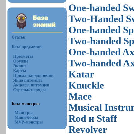
One-handed S
Two-Handed S
One-handed Sp
Статьи
Two-handed Sp
База предметов
One-handed A
Предметы
Two-handed A
Оружие
Эквип
Карты
Katar
Приманки для петов
Яйца питомцев
Knuckle
Акцессы питомцев
Стрелы/снаряды
Mace
База монстров
Musical Instru
Монстры
Rod и Staff
Мини-боссы
MVP-монстры
Revolver