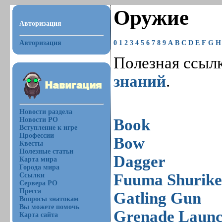
Оружие
Авторизация
Авторизация
0
1
2
3
4
5
6
7
8
9
A
B
C
D
E
F
G
H
Полезная ссыл
знаний
.
Новости раздела
Новости РО
Book
Вступление к игре
Профессии
Bow
Квесты
Полезные статьи
Dagger
Карта мира
Города мира
Fuuma Shurik
Ссылки
Сервера РО
Пресса
Gatling Gun
Вопросы знатокам
Вы можете помочь
Grenade Launc
Карта сайта