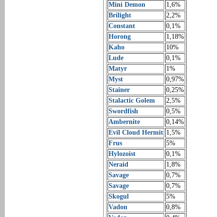
Mini Demon
1,6%
Brilight
2,2%
Constant
0,1%
Horong
1,18%
Kaho
10%
Lude
0,1%
Matyr
1%
Myst
0,97%
Stainer
0,25%
Stalactic Golem
2,5%
Swordfish
0,5%
Ambernite
0,14%
Evil Cloud Hermit
1,5%
Frus
5%
Hylozoist
0,1%
Neraid
1,8%
Savage
0,7%
Savage
0,7%
Skogul
5%
Vadon
0,8%