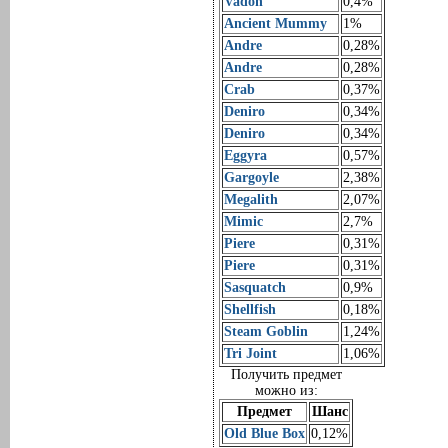
Vadon
0,4%
Ancient Mummy
1%
Andre
0,28%
Andre
0,28%
Crab
0,37%
Deniro
0,34%
Deniro
0,34%
Eggyra
0,57%
Gargoyle
2,38%
Megalith
2,07%
Mimic
2,7%
Piere
0,31%
Piere
0,31%
Sasquatch
0,9%
Shellfish
0,18%
Steam Goblin
1,24%
Tri Joint
1,06%
Получить предмет
можно из:
Предмет
Шанс
Old Blue Box
0,12%