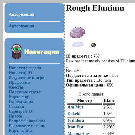
Rough Elunium
Авторизация
Авторизация
ID предмета :
757
Raw ore that mostly consists of Elunium
_
Новости раздела
Вес :
20
Новости РО
Поддается ли заточке
: Нет
Вступление к игре
Тип предмета :
Etc item
Профессии
Официальная цена :
650
Квесты
Полезные статьи
С кого падает
Карта мира
Монстр
Шанс
Города мира
Ссылки
Am Mut
2,5%
Сервера РО
Dokebi
1,5%
Пресса
Frilldora
0,9%
Вопросы знатокам
Вы можете помочь
Iron Fist
2,29%
Карта сайта
Magmaring
0,34%