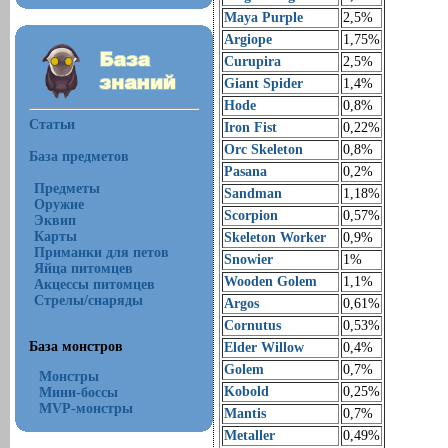
Maya Purple
2,5%
Argiope
1,75%
Curupira
2,5%
Giant Spider
1,4%
Hode
0,8%
Статьи
Iron Fist
0,22%
Orc Skeleton
0,8%
База предметов
Pasana
0,2%
Предметы
Sandman
1,18%
Оружие
Scorpion
0,57%
Эквип
Карты
Skeleton Worker
0,9%
Приманки для петов
Snowier
1%
Яйца питомцев
Wooden Golem
1,1%
Акцессы питомцев
Стрелы/снаряды
Argos
0,61%
Cornutus
0,53%
База монстров
Elder Willow
0,4%
Golem
0,7%
Монстры
Kobold
0,25%
Мини-боссы
MVP-монстры
Mantis
0,7%
Metaller
0,49%