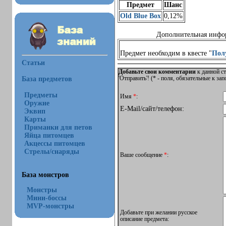
Предмет
Шанс
Old Blue Box
0,12%
Дополнительная инфо
Предмет необходим в квесте "
Полу
Статьи
Добавьте свои комментарии
к данной ст
База предметов
'Отправить'! (
*
- поля, обязательные к за
Предметы
Имя
*
:
Оружие
E-Mail/сайт/телефон:
Эквип
Карты
Приманки для петов
Яйца питомцев
Акцессы питомцев
Стрелы/снаряды
Ваше сообщение
*
:
База монстров
Монстры
Мини-боссы
MVP-монстры
Добавьте при желании русское
описание предмета: