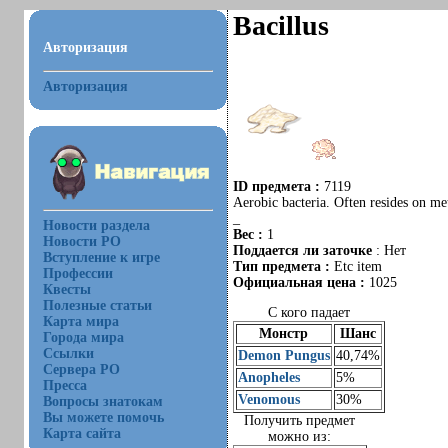
Bacillus
Авторизация
Авторизация
ID предмета :
7119
Aerobic bacteria. Often resides on met
_
Новости раздела
Вес :
1
Новости РО
Поддается ли заточке
: Нет
Вступление к игре
Тип предмета :
Etc item
Профессии
Официальная цена :
1025
Квесты
Полезные статьи
С кого падает
Карта мира
Монстр
Шанс
Города мира
Ссылки
Demon Pungus
40,74%
Сервера РО
Anopheles
5%
Пресса
Venomous
30%
Вопросы знатокам
Вы можете помочь
Получить предмет
Карта сайта
можно из: