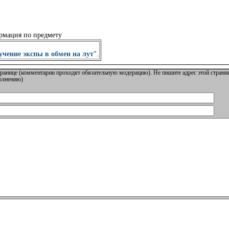
рмация по предмету
чение экспы в обмен на лут
".
ранице (комментарии проходят обязательную модерацию). Не пишите адрес этой страниц
полнению)