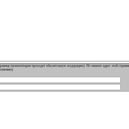
ранице (комментарии проходят обязательную модерацию). Не пишите адрес этой страниц
полнению)