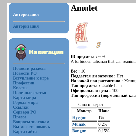
Amulet
Авторизация
Авторизация
ID предмета :
609
A forbidden talisman that can reanima
_
Новости раздела
Вес :
10
Новости РО
Поддается ли заточке
: Нет
Вступление к игре
На какой пол рассчитано :
Женщ
Профессии
Тип предмета :
Usable item
Квесты
Официальная цена :
100
Полезные статьи
Тип профессии (нормальный клас
Карта мира
Города мира
С кого падает
Ссылки
Монстр
Шанс
Сервера РО
Пресса
Hyegun
1%
Вопросы знатокам
Munak
0,2%
Вы можете помочь
Bongun
0,15%
Карта сайта