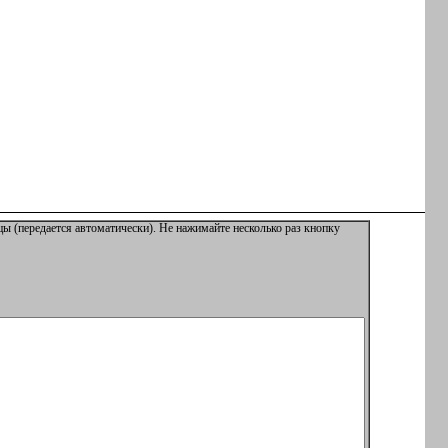
ы (передается автоматически). Не нажимайте несколько раз кнопку