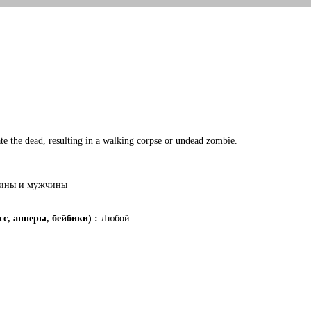
te the dead, resulting in a walking corpse or undead zombie.
ины и мужчины
с, апперы, бейбики) :
Любой