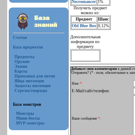
Necromancer
1%
Получить предмет
можно из:
Предмет
Шанс
Old Blue Box
0,12%
Дополнительная
Статьи
информация по
предмету
База предметов
Предметы
Оружие
Эквип
Добавьте свои комментарии
к данной ст
Карты
'Отправить'! (
*
- поля, обязательные к за
Приманки для петов
Яйца питомцев
Имя
*
:
Акцессы питомцев
Стрелы/снаряды
E-Mail/сайт/телефон:
База монстров
Монстры
Мини-боссы
Ваше сообщение
*
:
MVP-монстры