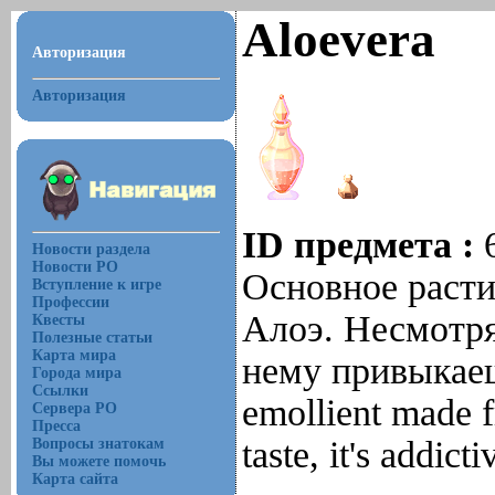
Aloevera
Авторизация
Авторизация
ID предмета :
Новости раздела
Новости РО
Основное расти
Вступление к игре
Профессии
Алоэ. Несмотря
Квесты
Полезные статьи
Карта мира
нему привыкаешь
Города мира
Ссылки
emollient made f
Сервера РО
Пресса
taste, it's addict
Вопросы знатокам
Вы можете помочь
Карта сайта