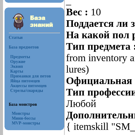
_
Вес :
10
Поддается ли 
На какой пол 
Статьи
Тип предмета 
База предметов
from inventory af
Предметы
Оружие
lures)
Эквип
Карты
Приманки для петов
Официальная 
Яйца питомцев
Акцессы питомцев
Тип профессии
Стрелы/снаряды
Любой
База монстров
Дополнительны
Монстры
Мини-боссы
MVP-монстры
{ itemskill "