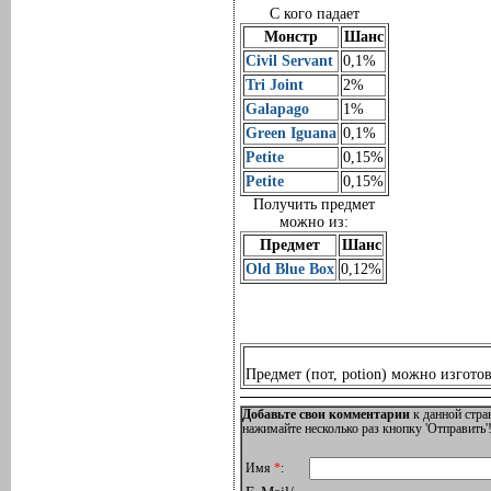
С кого падает
Монстр
Шанс
Civil Servant
0,1%
Tri Joint
2%
Galapago
1%
Green Iguana
0,1%
Petite
0,15%
Petite
0,15%
Получить предмет
можно из:
Предмет
Шанс
Old Blue Box
0,12%
Предмет (пот, potion) можно изгото
Добавьте свои комментарии
к данной стра
нажимайте несколько раз кнопку 'Отправить'!
Имя
*
: