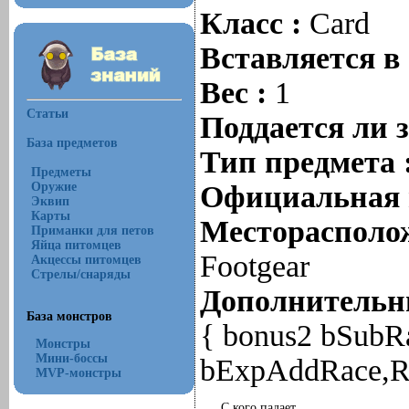
Класс :
Card
Вставляется в
Вес :
1
Статьи
Поддается ли 
База предметов
Тип предмета 
Предметы
Оружие
Официальная 
Эквип
Карты
Месторасполож
Приманки для петов
Яйца питомцев
Footgear
Акцессы питомцев
Стрелы/снаряды
Дополнительны
База монстров
{ bonus2 bSubR
Монстры
Мини-боссы
bExpAddRace,RC
MVP-монстры
С кого падает