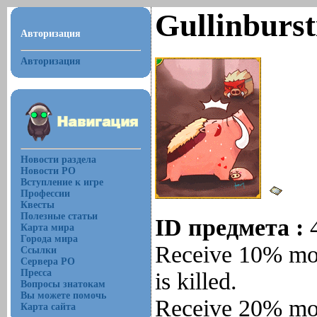
Gullinburst
Авторизация
Авторизация
Новости раздела
Новости РО
Вступление к игре
Профессии
Квесты
Полезные статьи
ID предмета :
Карта мира
Города мира
Receive 10% mor
Ссылки
Сервера РО
Пресса
is killed.
Вопросы знатокам
Вы можете помочь
Receive 20% mor
Карта сайта