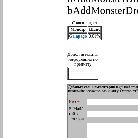
bAddMonsterDro
С кого падает
Монстр
Шанс
Galapago
0,01%
Дополнительная
информация по
предмету
Добавьте свои комментарии
к данной стра
нажимайте несколько раз кнопку 'Отправить'!
Имя
*
:
E-Mail/
сайт/
телефон: