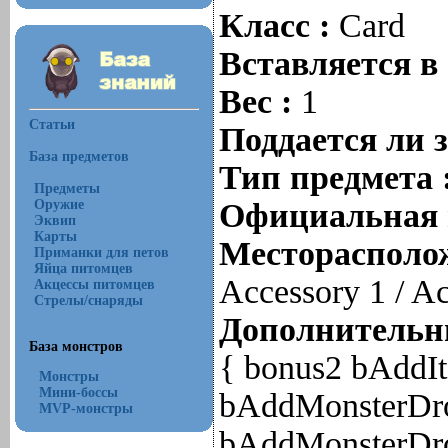
Класс :
Card
Вставляется в
Вес :
1
Статьи
Поддается ли 
База предметов
Тип предмета 
Предметы
Оружие
Официальная 
Эквип
Карты
Месторасполож
Приманки для петов
Яйца питомцев
Accessory 1 / A
Акцессы питомцев
Стрелы/снаряды
Дополнительны
База монстров
{ bonus2 bAddIt
Монстры
Мини-боссы
bAddMonsterDro
MVP-монстры
bAddMonsterDro