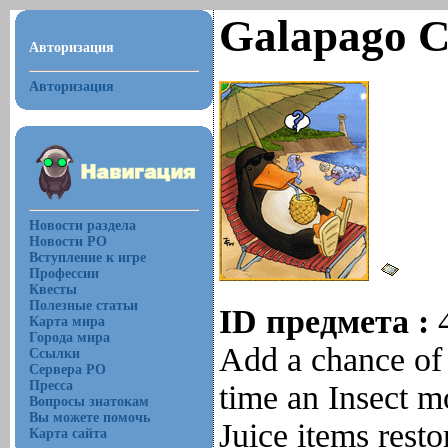
Galapago 
Авторизация
Авторизация
Новости раздела
Новости РО
Вступление к игре
Профессии
Квесты
Полезные статьи
ID предмета :
Карта мира
Города мира
Add a chance of 
Ссылки
Сервера РО
Пресса
time an Insect mo
Вопросы знатокам
Вы можете помочь
Juice items rest
Карта сайта