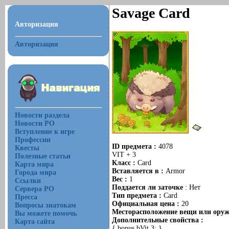
Savage Card
Авторизация
Авторизация
Новости раздела
Новости РО
Вступление к игре
Профессии
ID предмета :
4078
Квесты
VIT + 3
Полезные статьи
Класс :
Card
Карта мира
Вставляется в :
Armor
Города мира
Вес :
1
Ссылки
Поддается ли заточке
: Нет
Сервера РО
Тип предмета :
Card
Пресса
Официальная цена :
20
Вопросы знатокам
Месторасположение вещи или оружи
Вы можете помочь
Дополнительные свойства :
Карта сайта
{ bonus bVit,3; }