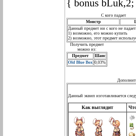
{ bonus bLuk,2;
С кого падает
Монстр
Данный предмет ни с кого не падает
1) возможно, его можно купить
2) возможно, этот предмет используе
Получить предмет
можно из:
Предмет
Шанс
Old Blue Box
0,03%
Дополнит
Данный эквип изготавливается сле
Как выглядит
Что