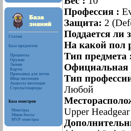
Вес :
10
Профессия :
Ev
Защита:
2 (Defe
Поддается ли 
Статьи
На какой пол 
База предметов
Тип предмета 
Предметы
Оружие
Официальная 
Эквип
Карты
Приманки для петов
Тип профессии
Яйца питомцев
Акцессы питомцев
Любой
Стрелы/снаряды
Месторасполож
База монстров
Upper Headgear
Монстры
Мини-боссы
MVP-монстры
Дополнительны