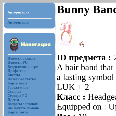
Bunny Ban
Авторизация
Авторизация
ID предмета :
Новости раздела
Новости РО
A hair band that
Вступление к игре
Профессии
a lasting symbol
Квесты
Полезные статьи
Карта мира
LUK + 2
Города мира
Ссылки
Класс :
Headge
Сервера РО
Пресса
Equipped on : U
Вопросы знатокам
Вы можете помочь
Карта сайта