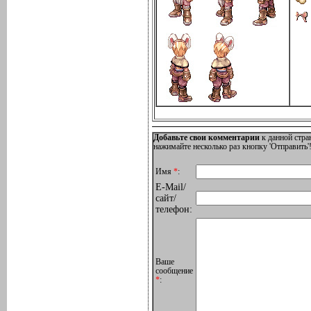
Добавьте свои комментарии
к данной стра
нажимайте несколько раз кнопку 'Отправить'!
Имя
*
:
E-Mail/
сайт/
телефон:
Ваше
сообщение
*
: