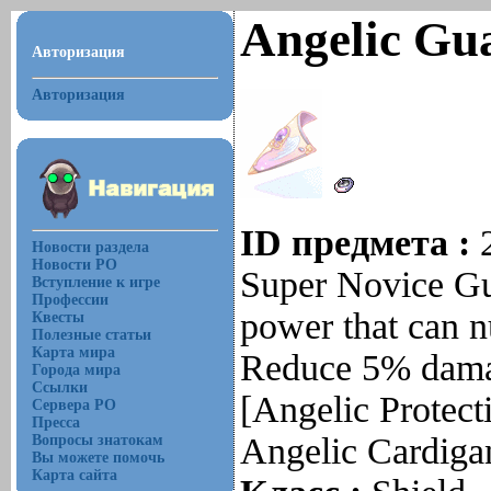
Angelic Gua
Авторизация
Авторизация
ID предмета :
Новости раздела
Новости РО
Super Novice Gu
Вступление к игре
Профессии
power that can nu
Квесты
Полезные статьи
Карта мира
Reduce 5% dama
Города мира
Ссылки
[Angelic Protect
Сервера РО
Пресса
Angelic Cardiga
Вопросы знатокам
Вы можете помочь
Карта сайта