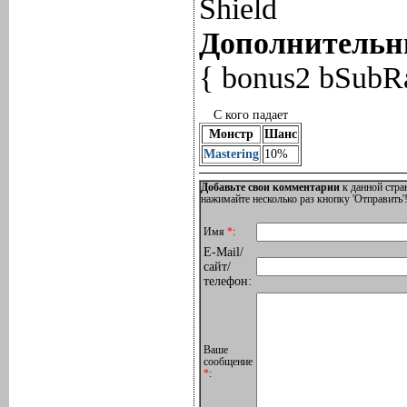
Shield
Дополнительны
{ bonus2 bSubR
С кого падает
Монстр
Шанс
Mastering
10%
Добавьте свои комментарии
к данной стра
нажимайте несколько раз кнопку 'Отправить'!
Имя
*
:
E-Mail/
сайт/
телефон:
Ваше
сообщение
*
: