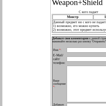
Weapon+Shield
С кого падает
Монстр
Данный предмет ни с кого не падает
1) возможно, его можно купить
2) возможно, этот предмет используе
Добавьте свои комментарии
к данной стра
нажимайте несколько раз кнопку 'Отправить'!
Имя
*
:
E-Mail/
сайт/
телефон:
Ваше
сообщение
*
:
Добавьте