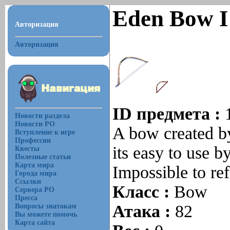
Eden Bow I 
Авторизация
Авторизация
ID предмета :
Новости раздела
Новости РО
A bow created by
Вступление к игре
Профессии
its easy to use b
Квесты
Полезные статьи
Карта мира
Impossible to ref
Города мира
Ссылки
Класс :
Bow
Сервера РО
Пресса
Атака :
82
Вопросы знатокам
Вы можете помочь
Карта сайта