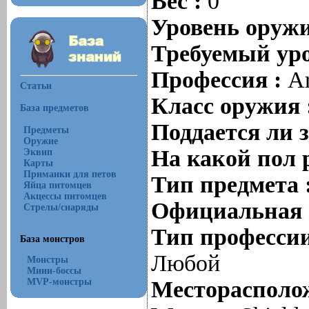
Вес :
0
Уровень оруж
Требуемый уро
Профессия :
Ar
Статьи
Класс оружия 
База предметов
Поддается ли 
Предметы
Оружие
На какой пол 
Эквип
Карты
Приманки для петов
Тип предмета 
Яйца питомцев
Акцессы питомцев
Официальная 
Стрелы/снаряды
Тип профессии
База монстров
Любой
Монстры
Мини-боссы
MVP-монстры
Месторасполож