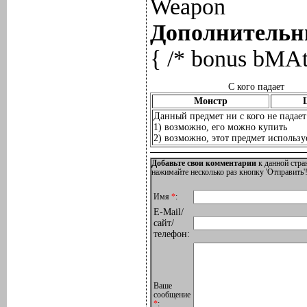
Weapon
Дополнительны
{ /* bonus bMAtk
С кого падает
Монстр
Данный предмет ни с кого не падает
1) возможно, его можно купить
2) возможно, этот предмет используе
Добавьте свои комментарии
к данной стра
нажимайте несколько раз кнопку 'Отправить'!
Имя
*
:
E-Mail/
сайт/
телефон:
Ваше
сообщение
*
: