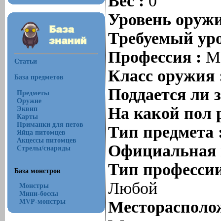
Вес :
0
Уровень оруж
Требуемый уро
Профессия :
Ma
Статьи
Класс оружия 
База предметов
Поддается ли 
Предметы
Оружие
На какой пол 
Эквип
Карты
Приманки для петов
Тип предмета 
Яйца питомцев
Акцессы питомцев
Официальная 
Стрелы/снаряды
Тип профессии
База монстров
Любой
Монстры
Мини-боссы
MVP-монстры
Месторасполож