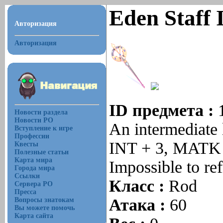
Eden Staff 
Авторизация
Авторизация
ID предмета :
Новости раздела
Новости РО
An intermediate 
Вступление к игре
Профессии
INT + 3, MATK
Квесты
Полезные статьи
Карта мира
Impossible to ref
Города мира
Ссылки
Класс :
Rod
Сервера РО
Пресса
Атака :
60
Вопросы знатокам
Вы можете помочь
Карта сайта