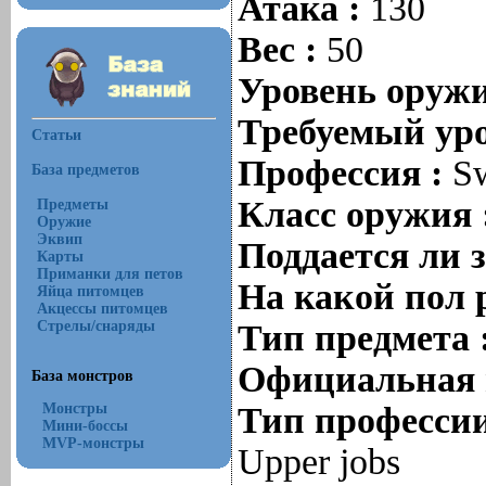
Атака :
130
Вес :
50
Уровень оруж
Требуемый уро
Статьи
Профессия :
Sw
База предметов
Класс оружия 
Предметы
Оружие
Эквип
Поддается ли 
Карты
Приманки для петов
На какой пол 
Яйца питомцев
Акцессы питомцев
Стрелы/снаряды
Тип предмета 
Официальная 
База монстров
Монстры
Тип профессии
Мини-боссы
MVP-монстры
Upper jobs