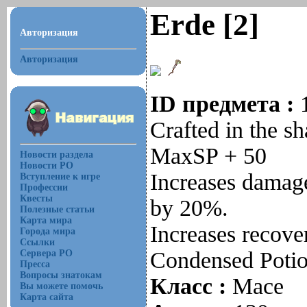
Erde [2]
Авторизация
Авторизация
ID предмета :
Crafted in the s
MaxSP + 50
Новости раздела
Новости РО
Increases damage
Вступление к игре
Профессии
Квесты
by 20%.
Полезные статьи
Карта мира
Increases recove
Города мира
Ссылки
Condensed Potio
Сервера РО
Пресса
Вопросы знатокам
Класс :
Mace
Вы можете помочь
Карта сайта