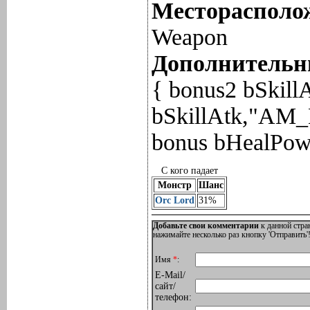
Месторасполож
Weapon
Дополнительны
{ bonus2 bSki
bSkillAtk,"AM
bonus bHealPowe
С кого падает
Монстр
Шанс
Orc Lord
31%
Добавьте свои комментарии
к данной стра
нажимайте несколько раз кнопку 'Отправить'!
Имя
*
:
E-Mail/
сайт/
телефон: