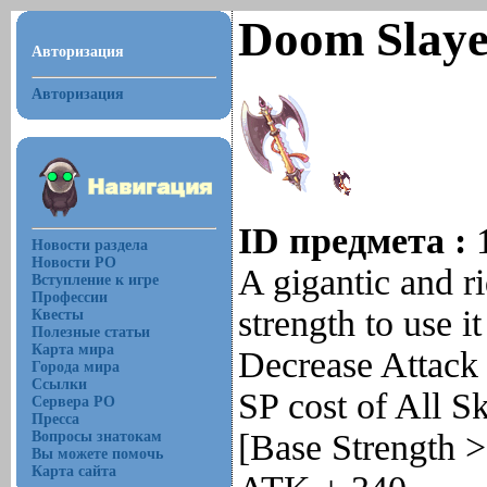
Doom Slaye
Авторизация
Авторизация
ID предмета :
Новости раздела
Новости РО
A gigantic and ri
Вступление к игре
Профессии
strength to use it
Квесты
Полезные статьи
Карта мира
Decrease Attack
Города мира
Ссылки
SP cost of All Sk
Сервера РО
Пресса
[Base Strength 
Вопросы знатокам
Вы можете помочь
Карта сайта