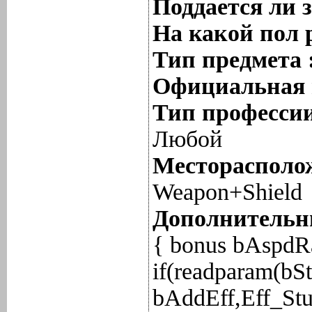
Поддается ли 
На какой пол 
Тип предмета 
Официальная 
Тип профессии
Любой
Месторасполож
Weapon+Shield
Дополнительны
{ bonus bAspdRa
if(readparam(bS
bAddEff,Eff_Stu