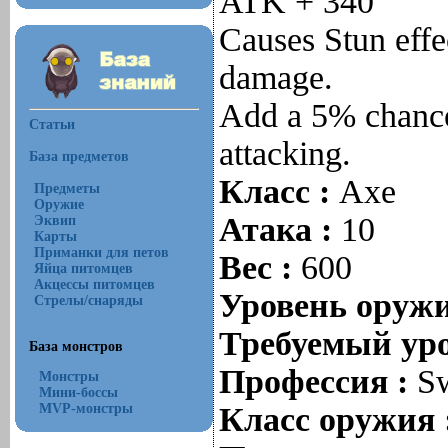
ATK + 340
Causes Stun eff
damage.
Add a 5% chance
Статьи
attacking.
База предметов
Класс :
Axe
Предметы
Оружие
Атака :
10
Эквип
Карты
Приманки для петов
Вес :
600
Яйца питомцев
Акцессы питомцев
Уровень оруж
Стрелы/снаряды
Требуемый уро
База монстров
Профессия :
Sw
Монстры
Мини-боссы
MVP-монстры
Класс оружия 