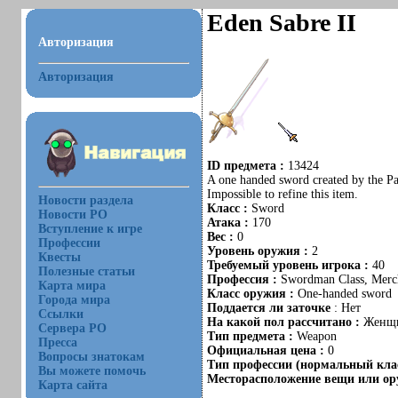
Eden Sabre II
Авторизация
Авторизация
ID предмета :
13424
A one handed sword created by the Para
Impossible to refine this item.
Новости раздела
Класс :
Sword
Новости РО
Атака :
170
Вступление к игре
Вес :
0
Профессии
Уровень оружия :
2
Квесты
Требуемый уровень игрока :
40
Полезные статьи
Профессия :
Swordman Class, Merch
Карта мира
Класс оружия :
One-handed sword
Города мира
Поддается ли заточке
: Нет
Ссылки
На какой пол рассчитано :
Женщ
Сервера РО
Тип предмета :
Weapon
Пресса
Официальная цена :
0
Вопросы знатокам
Тип профессии (нормальный клас
Вы можете помочь
Месторасположение вещи или ору
Карта сайта