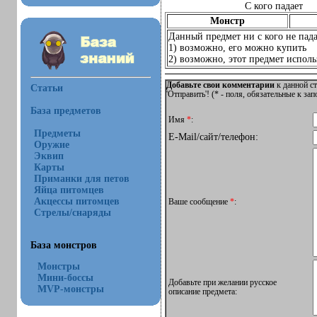
С кого падает
Монстр
Данный предмет ни с кого не пада
1) возможно, его можно купить
2) возможно, этот предмет использ
Добавьте свои комментарии
к данной ст
Статьи
'Отправить'! (
*
- поля, обязательные к за
База предметов
Имя
*
:
Предметы
E-Mail/сайт/телефон:
Оружие
Эквип
Карты
Приманки для петов
Яйца питомцев
Акцессы питомцев
Ваше сообщение
*
:
Стрелы/снаряды
База монстров
Монстры
Мини-боссы
Добавьте при желании русское
MVP-монстры
описание предмета: