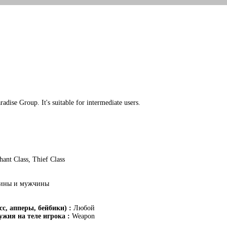
dise Group. It's suitable for intermediate users.
ant Class, Thief Class
ины и мужчины
с, апперы, бейбики) :
Любой
жия на теле игрока :
Weapon