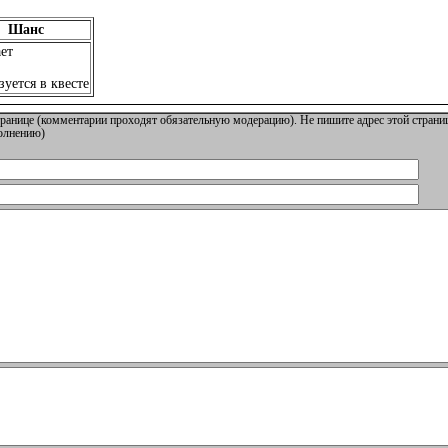
Шанс
ет
уется в квесте
ранице (комментарии проходят обязательную модерацию). Не пишите адрес этой страниц
полнению)