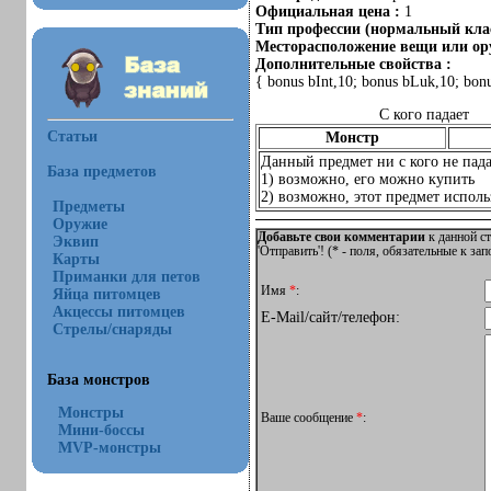
Официальная цена :
1
Тип профессии (нормальный клас
Месторасположение вещи или ору
Дополнительные свойства :
{ bonus bInt,10; bonus bLuk,10; bon
С кого падает
Статьи
Монстр
Данный предмет ни с кого не пада
База предметов
1) возможно, его можно купить
2) возможно, этот предмет использ
Предметы
Оружие
Добавьте свои комментарии
к данной ст
Эквип
'Отправить'! (
*
- поля, обязательные к за
Карты
Приманки для петов
Имя
*
:
Яйца питомцев
Акцессы питомцев
E-Mail/сайт/телефон:
Стрелы/снаряды
База монстров
Монстры
Ваше сообщение
*
:
Мини-боссы
MVP-монстры