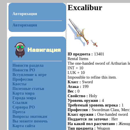
Excalibur
Авторизация
Авторизация
ID предмета :
13401
Rental Items
The one-handed sword of Arthurian leg
Новости раздела
INT + 10
Новости РО
LUK + 10
Вступление к игре
Impossible to refine this item.
Профессии
Класс :
Sword
Квесты
Атака :
199
Полезные статьи
Вес :
0
Карта мира
Свойство :
Holy
Города мира
Уровень оружия :
4
Ссылки
Требуемый уровень игрока :
1
Сервера РО
Профессия :
Swordman Class, Merch
Пресса
Класс оружия :
One-handed sword
Вопросы знатокам
Поддается ли заточке
: Нет
Вы можете помочь
На какой пол рассчитано :
Женщ
Карта сайта
Тип предмета :
Weapon