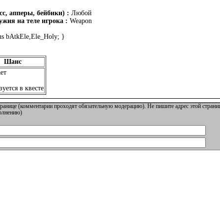
с, апперы, бейбики) :
Любой
жия на теле игрока :
Weapon
us bAtkEle,Ele_Holy; }
Шанс
ет
уется в квесте
ранице (комментарии проходят обязательную модерацию). Не пишите адрес этой страниц
полнению)