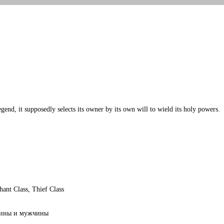
end, it supposedly selects its owner by its own will to wield its holy powers.
ant Class, Thief Class
ины и мужчины