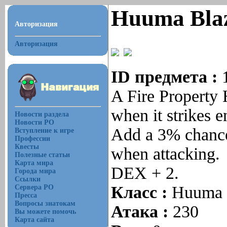
Huuma Blaz
Авторизация
Авторизация
ID предмета :
A Fire Property 
when it strikes 
Новости раздела
Новости РО
Add a 3% chance 
Вступление к игре
Профессии
Квесты
when attacking.
Полезные статьи
Карта мира
DEX + 2.
Города мира
Ссылки
Класс :
Huuma
Сервера РО
Пресса
Вопросы знатокам
Атака :
230
Вы можете помочь
Карта сайта