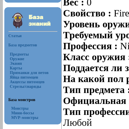
Вес :
0
Свойство :
Fir
Уровень оруж
Требуемый уро
Статьи
Профессия :
Ni
База предметов
Класс оружия 
Предметы
Оружие
Эквип
Поддается ли 
Карты
Приманки для петов
На какой пол 
Яйца питомцев
Акцессы питомцев
Стрелы/снаряды
Тип предмета 
Официальная 
База монстров
Монстры
Тип профессии
Мини-боссы
MVP-монстры
Любой