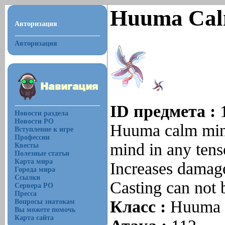
Huuma Cal
Авторизация
Авторизация
ID предмета :
Новости раздела
Новости РО
Huuma calm mind 
Вступление к игре
Профессии
mind in any tense 
Квесты
Полезные статьи
Карта мира
Increases damag
Города мира
Ссылки
Casting can not 
Сервера РО
Пресса
Класс :
Huuma
Вопросы знатокам
Вы можете помочь
Карта сайта