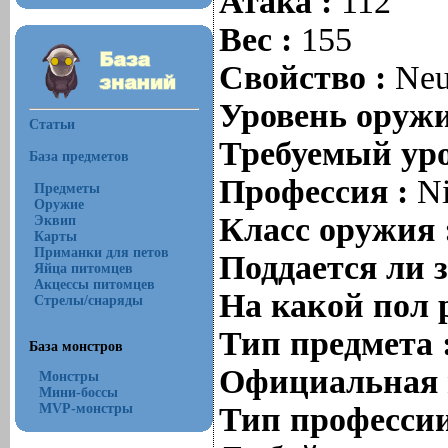
Атака :
112
Вес :
155
Свойство :
Neu
Уровень оруж
Статьи
Требуемый уро
База предметов
Профессия :
Ni
Предметы
Оружие
Класс оружия 
Эквип
Карты
Приманки для петов
Поддается ли 
Яйца питомцев
Акцессы питомцев
На какой пол 
Стрелы/снаряды
Тип предмета 
База монстров
Официальная 
Монстры
Мини-боссы
MVP-монстры
Тип профессии