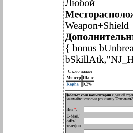
Любой
Месторасполож
Weapon+Shield
Дополнительны
{ bonus bUnbre
bSkillAtk,"NJ_
С кого падает
Монстр
Шанс
Kapha
0,2%
Добавьте свои комментарии
к данной стра
нажимайте несколько раз кнопку 'Отправить'!
Имя
*
:
E-Mail/
сайт/
телефон: