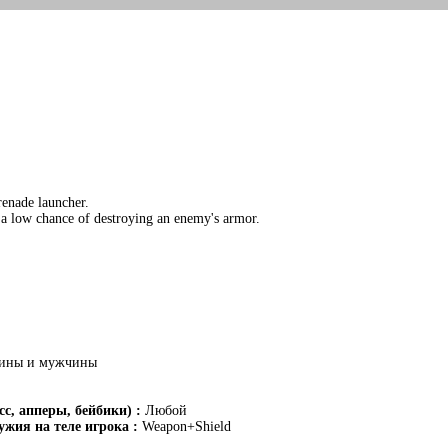
renade launcher.
 a low chance of destroying an enemy's armor.
ины и мужчины
с, апперы, бейбики) :
Любой
жия на теле игрока :
Weapon+Shield