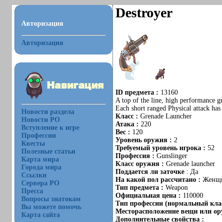
Destroyer
Авторизация
Авторизация
ID предмета :
13160
A top of the line, high performance g
Each short ranged Physical attack has
Новости раздела
Класс :
Grenade Launcher
Новости РО
Атака :
220
Вступление к игре
Вес :
120
Профессии
Уровень оружия :
2
Квесты
Требуемый уровень игрока :
52
Полезные статьи
Профессия :
Gunslinger
Карта мира
Класс оружия :
Grenade launcher
Города мира
Поддается ли заточке
: Да
Ссылки
На какой пол рассчитано :
Женщ
Сервера РО
Тип предмета :
Weapon
Пресса
Официальная цена :
110000
Вопросы знатокам
Тип профессии (нормальный клас
Вы можете помочь
Месторасположение вещи или ору
Карта сайта
Дополнительные свойства :