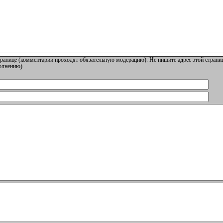
ранице (комментарии проходят обязательную модерацию). Не пишите адрес этой страниц
полнению)