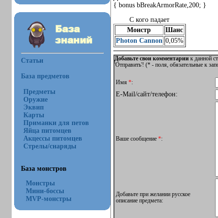
{ bonus bBreakArmorRate,200; }
С кого падает
Монстр
Шанс
Photon Cannon
0,05%
Добавьте свои комментарии
к данной ст
Статьи
'Отправить'! (
*
- поля, обязательные к за
База предметов
Имя
*
:
Предметы
E-Mail/сайт/телефон:
Оружие
Эквип
Карты
Приманки для петов
Яйца питомцев
Акцессы питомцев
Ваше сообщение
*
:
Стрелы/снаряды
База монстров
Монстры
Мини-боссы
Добавьте при желании русское
MVP-монстры
описание предмета: