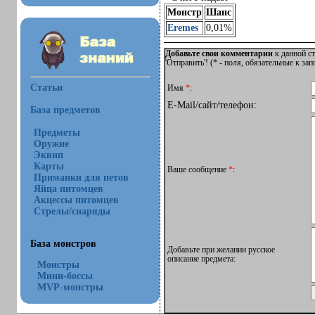
Монстр
Шанс
Eremes
0,01%
Добавьте свои комментарии
к данной ст
'Отправить'! (
*
- поля, обязательные к за
Статьи
Имя
*
:
E-Mail/сайт/телефон:
База предметов
Предметы
Оружие
Эквип
Карты
Ваше сообщение
*
:
Приманки для петов
Яйца питомцев
Акцессы питомцев
Стрелы/снаряды
База монстров
Добавьте при желании русское
описание предмета:
Монстры
Мини-боссы
MVP-монстры