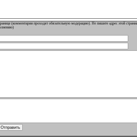
ранице (комментарии проходят обязательную модерацию). Не пишите адрес этой страниц
полнению)