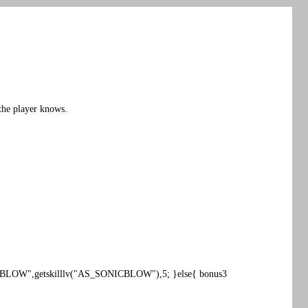
 the player knows.
BLOW",getskilllv("AS_SONICBLOW"),5; }else{ bonus3