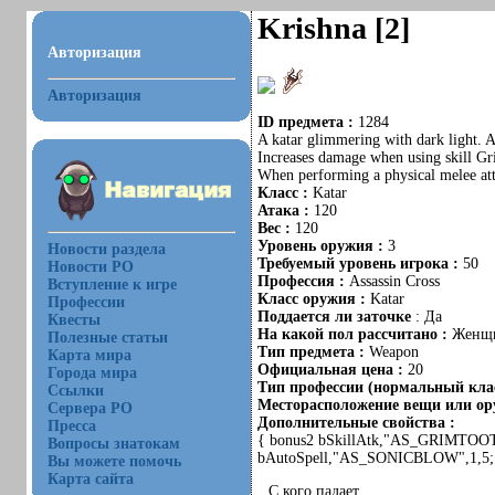
Krishna [2]
Авторизация
Авторизация
ID предмета :
1284
A katar glimmering with dark light. A
Increases damage when using skill G
When performing a physical melee atta
Класс :
Katar
Атака :
120
Вес :
120
Уровень оружия :
3
Новости раздела
Требуемый уровень игрока :
50
Новости РО
Профессия :
Assassin Cross
Вступление к игре
Класс оружия :
Katar
Профессии
Поддается ли заточке
: Да
Квесты
На какой пол рассчитано :
Женщ
Полезные статьи
Тип предмета :
Weapon
Карта мира
Официальная цена :
20
Города мира
Тип профессии (нормальный клас
Ссылки
Месторасположение вещи или ору
Сервера РО
Дополнительные свойства :
Пресса
{ bonus2 bSkillAtk,"AS_GRIMTOOT
Вопросы знатокам
bAutoSpell,"AS_SONICBLOW",1,5;
Вы можете помочь
Карта сайта
С кого падает