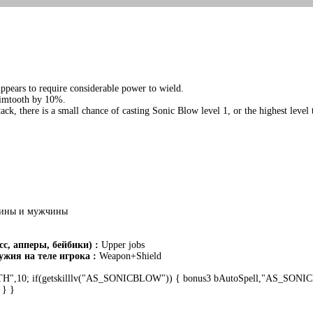
ppears to require considerable power to wield.
rimtooth by 10%.
ck, there is a small chance of casting Sonic Blow level 1, or the highest level
ины и мужчины
с, апперы, бейбики) :
Upper jobs
жия на теле игрока :
Weapon+Shield
H",10; if(getskilllv("AS_SONICBLOW")) { bonus3 bAutoSpell,"AS_SONIC
 } }