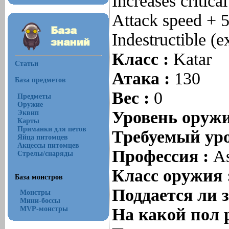
Increases critic
Attack speed + 
Indestructible (e
Класс :
Katar
Статьи
Атака :
130
База предметов
Вес :
0
Предметы
Оружие
Уровень оруж
Эквип
Карты
Приманки для петов
Требуемый уро
Яйца питомцев
Акцессы питомцев
Профессия :
As
Стрелы/снаряды
Класс оружия 
База монстров
Поддается ли 
Монстры
Мини-боссы
MVP-монстры
На какой пол 