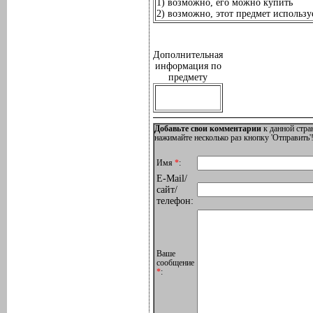
1) возможно, его можно купить
2) возможно, этот предмет используе
Дополнительная
информация по
предмету
Добавьте свои комментарии
к данной стра
нажимайте несколько раз кнопку 'Отправить'!
Имя
*
:
E-Mail/
сайт/
телефон:
Ваше
сообщение
*
: