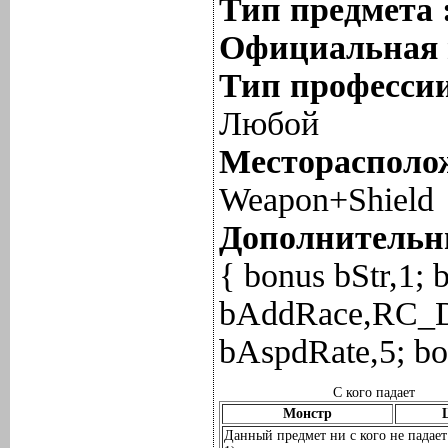
Тип предмета 
Официальная 
Тип профессии
Любой
Месторасполож
Weapon+Shield
Дополнительны
{ bonus bStr,1;
bAddRace,RC_De
bAspdRate,5; b
С кого падает
Монстр
Данный предмет ни с кого не падает