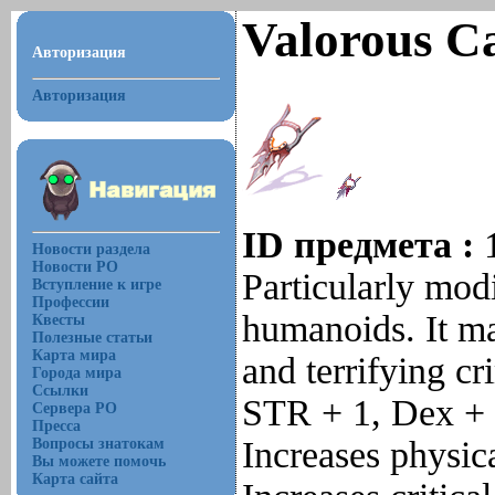
Valorous C
Авторизация
Авторизация
ID предмета :
Новости раздела
Новости РО
Particularly modi
Вступление к игре
Профессии
humanoids. It mak
Квесты
Полезные статьи
Карта мира
and terrifying c
Города мира
Ссылки
STR + 1, Dex + 
Сервера РО
Пресса
Increases physi
Вопросы знатокам
Вы можете помочь
Карта сайта