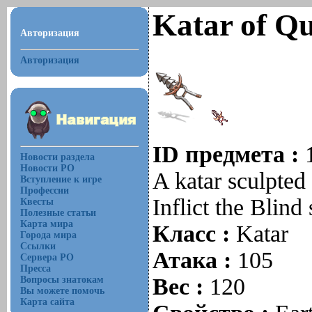
Katar of Qu
Авторизация
Авторизация
ID предмета :
Новости раздела
Новости РО
A katar sculpted
Вступление к игре
Профессии
Inflict the Blin
Квесты
Полезные статьи
Карта мира
Класс :
Katar
Города мира
Ссылки
Атака :
105
Сервера РО
Пресса
Вес :
120
Вопросы знатокам
Вы можете помочь
Карта сайта