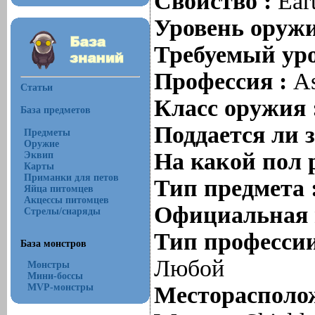
Свойство :
Ear
Уровень оруж
Требуемый уро
Профессия :
As
Статьи
Класс оружия 
База предметов
Поддается ли 
Предметы
Оружие
На какой пол 
Эквип
Карты
Приманки для петов
Тип предмета 
Яйца питомцев
Акцессы питомцев
Официальная 
Стрелы/снаряды
Тип профессии
База монстров
Любой
Монстры
Мини-боссы
MVP-монстры
Месторасполож